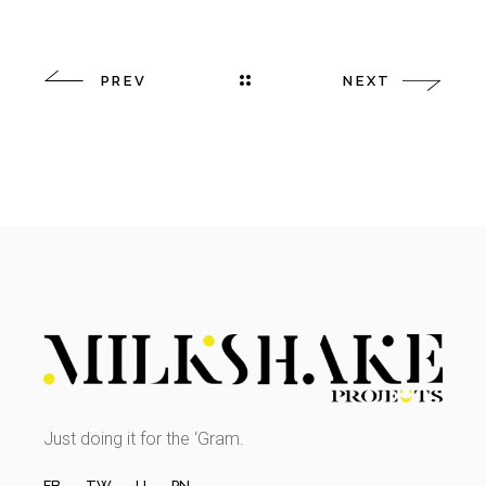
PREV
NEXT
Just doing it for the ‘Gram.
FB.
TW.
LI.
PN.