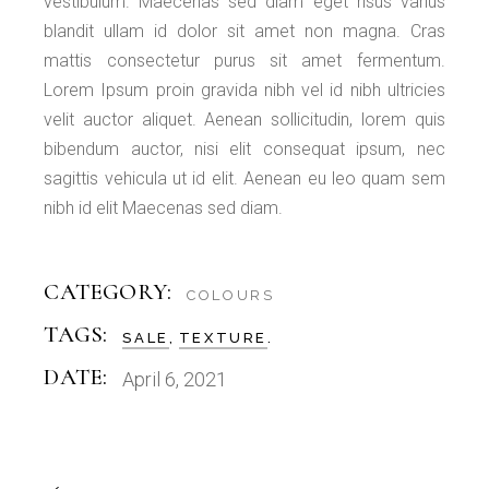
vestibulum. Maecenas sed diam eget risus varius
blandit ullam id dolor sit amet non magna. Cras
mattis consectetur purus sit amet fermentum.
Lorem Ipsum proin gravida nibh vel id nibh ultricies
velit auctor aliquet. Aenean sollicitudin, lorem quis
bibendum auctor, nisi elit consequat ipsum, nec
sagittis vehicula ut id elit. Aenean eu leo quam sem
nibh id elit Maecenas sed diam.
CATEGORY:
COLOURS
TAGS:
SALE
TEXTURE
DATE:
April 6, 2021