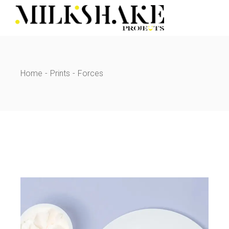
Skip
to
the
content
Home
Prints
Forces