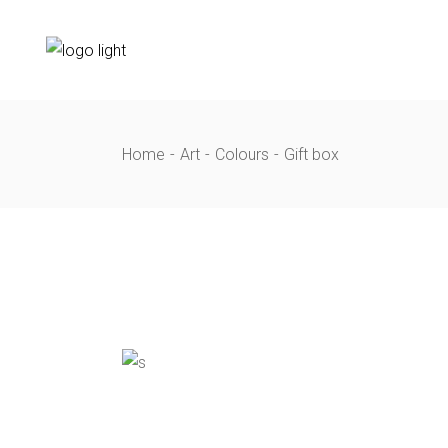
Skip
to
the
content
Home
Art
Colours
Gift box